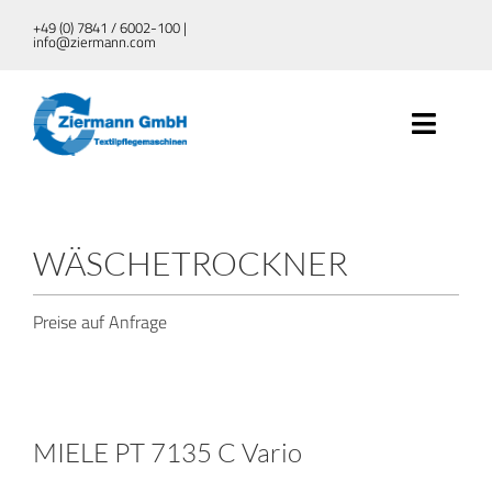
Zum
+49 (0) 7841 / 6002-100 |
info@ziermann.com
Inhalt
springen
Toggle
Naviga
UNTERNEHMEN
WÄSCHETROCKNER
TEXTILPFLEGEMASCHINEN
Preise auf Anfrage
DEKONTAMINATION
SERVICE
MIELE PT 7135 C Vario
AKTUELLES