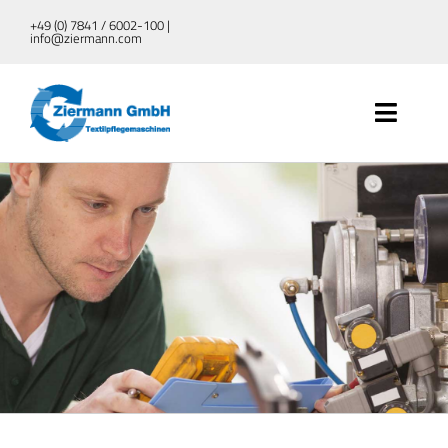
Zum
+49 (0) 7841 / 6002-100 |
info@ziermann.com
Inhalt
springen
Toggle
Naviga
UNTERNEHMEN
TEXTILPFLEGEMASCHINEN
DEKONTAMINATION
SERVICE
AKTUELLES