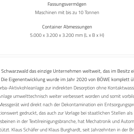
Fassungsvermögen
Maschinen mit bis zu 10 Tonnen
Container Abmessungen
5.000 x 3.200 x 3.200 mm (L x B x H)
 Schwarzwald das einzige Unternehmen weltweit, das im Besitz e
st. Die Eigenentwicklung wurde im Jahr 2020 von BÖWE komplett üb
ba-Aktivkohleanlage zur indirekten Desorption ohne Kontaktwasser
nlage umwelttechnisch weiter verbessert worden und somit vorbildli
essgerät wird direkt nach der Dekontamination ein Entsorgungspro
onswert gedruckt, das auch zur Vorlage bei staatlichen Stellen als
ndesbeinen in der Textilreinigungsbranche, hat Mechatronik und Aut
stützt. Klaus Schäfer und Klaus Burghardt, seit Jahrzehnten in der