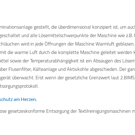
minationsanlage gestellt, die überdimensional konzipiert ist, um a
eschaltet und alle Lösemittelschwerpunkte der Maschine wie z.B. F
Schläuchen wird in jede Öffnungen der Maschine Warmluft geblasen.
damit die warme Luft durch die komplette Maschine geleitet werden
ittel sowie der Temperaturabhängigkeit ist ein Absaugen des Löse
er Flusenfilter, Kälteanlage und Aktivkohle abgeschieden. Der gan
rät überwacht. Erst wenn der gesetzliche Grenzwert laut 2.BIMSC
ntsorgungsprotokoll.
schutz am Herzen.
lose gesetzeskonforme Entsorgung der Textilreinigungsmaschinen mi