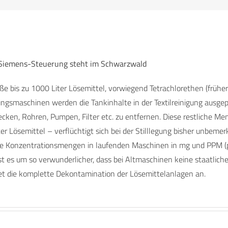
Siemens-Steuerung steht im Schwarzwald
e bis zu 1000 Liter Lösemittel, vorwiegend Tetrachlorethen (früher 
ngsmaschinen werden die Tankinhalte in der Textilreinigung ausgep
cken, Rohren, Pumpen, Filter etc. zu entfernen. Diese restliche Me
er Lösemittel – verflüchtigt sich bei der Stilllegung bisher unbem
e Konzentrationsmengen in laufenden Maschinen in mg und PPM (part
s um so verwunderlicher, dass bei Altmaschinen keine staatliche K
die komplette Dekontamination der Lösemittelanlagen an.