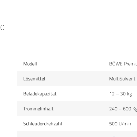
30
Modell
BÖWE Premi
Lösemittel
MultiSolvent
Beladekapazität
12 – 30 kg
Trommelinhalt
240 – 600 K
Schleuderdrehzahl
500 U/min