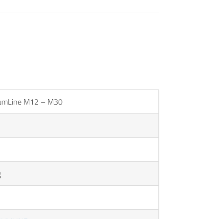
umLine M12 – M30
g