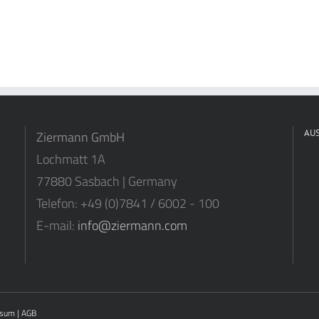
AU
Ziermann GmbH
Lochmatt 1A
77880 Sasbach | Germany
Telefon: +49 (0)7841 / 6002 - 100
E-mail:
info@ziermann.com
ssum
|
AGB